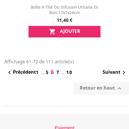
Boîte À Thé Ou Infusion Urbana En
Bois 17x7x24cm
11,40 €
AJOUTER

Affichage 61-72 de 111 article(s)
6
Précédent
Suivant

1
…
5
7
…
10

Retour en haut

Paiement